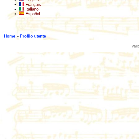
Français
Italiano
Español
Home
»
Profilo utente
Vali