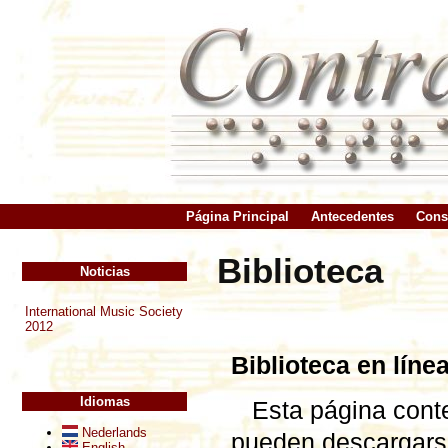
Página Principal
Antecedentes
Cons
Biblioteca
Noticias
International Music Society
2012
Biblioteca en líne
Idiomas
Esta página cont
Nederlands
pueden descargarse
English