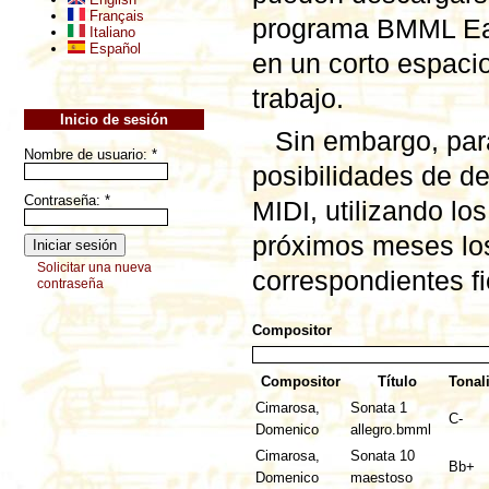
Français
programa BMML Eas
Italiano
Español
en un corto espaci
trabajo.
Inicio de sesión
Sin embargo, para
Nombre de usuario:
*
posibilidades de d
Contraseña:
*
MIDI, utilizando l
próximos meses los
Solicitar una nueva
correspondientes 
contraseña
Compositor
Compositor
Título
Tonal
Cimarosa,
Sonata 1
C-
Domenico
allegro.bmml
Cimarosa,
Sonata 10
Bb+
Domenico
maestoso